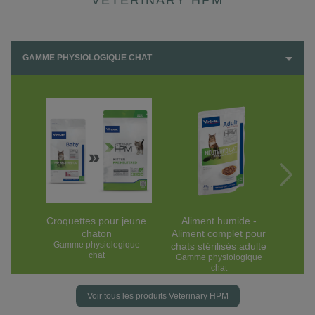
VETERINARY HPM
GAMME PHYSIOLOGIQUE CHAT
Croquettes pour jeune
Aliment humide -
Cr
chaton
Aliment complet pour
c
Gamme physiologique
Gam
chats stérilisés adulte
chat
Gamme physiologique
chat
Voir tous les produits Veterinary HPM