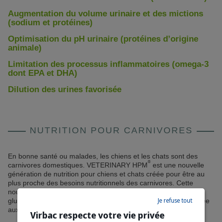
Augmentation du volume urinaire et des mictions
(sodium et protéines)
Optimisation du pH urinaire (protéines d’origine
animale)
Limitation des processus inflammatoires (omega-3
dont EPA et DHA)
Dilution des urines favorisée
NUTRITION POUR CARNIVORES
En bonne santé ou malades, les chiens et les chats sont des
®
carnivores domestiques. VETERINARY HPM
est une nouvelle
génération de nutrition pour chiens et chats créée pour être au
plus proche des besoins nutritionnels des carnivores. Cette
nouvelle gamme unique repose sur une formulation pauvre en
Je refuse tout
glucides et riche en protéines. Il en résulte une nutrition adaptée
aux besoins de votre animal.
Virbac respecte votre vie privée