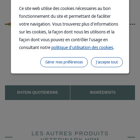
Ce site web utilise des cookies nécessaires au bon
Forte teneur en
fonctionnement du site et permettant de faciliter
protéines
Moyenne
votre navigation. Vous trouverez plus d'informations
du marché
sur les cookies, la façon dont nous les utilisons et la
23 %
44 %
Faible teneur en
glucides
façon dont vous pouvez en contrôler l'usage en
consultant notre
politique d'utilisation des cookies
.
Gérer mes préférences
J'accepte tout
RATION QUOTIDIENNE
INGRÉDIENTS
LES AUTRES PRODUITS