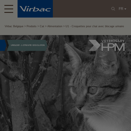
FR
Virbac Belgique
Produits
Cat
Alimentation
U1 - Croquettes pour chat avec blocage urinaire
UROLOGY - 1-STRUVITE DISSOLUTION