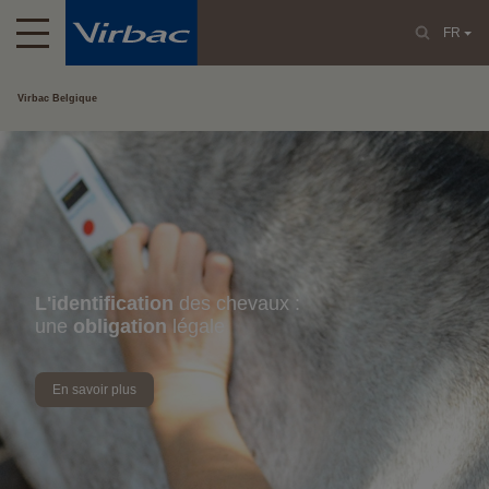
FR
Virbac Belgique
L'identification
des chevaux :
une
obligation
légale
En savoir plus