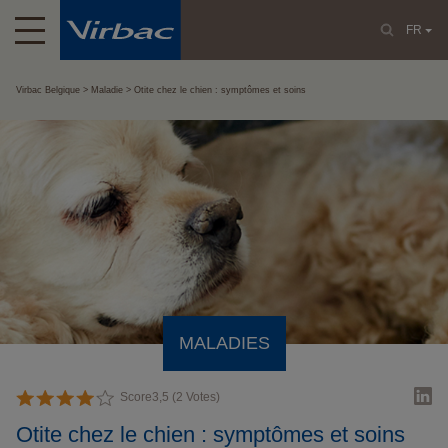
FR
Virbac Belgique
Maladie
Otite chez le chien : symptômes et soins
MALADIES
Score
3,5
(
2
Votes)
Otite chez le chien : symptômes et soins