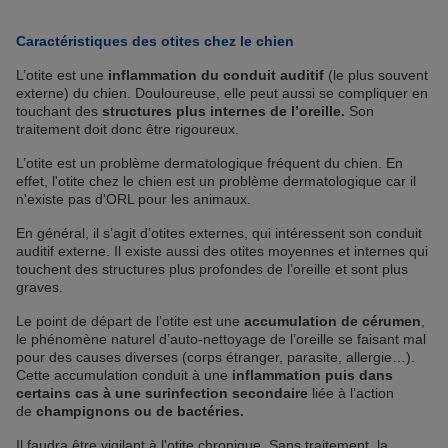
Caractéristiques des otites chez le chien
L’otite est une
inflammation du conduit auditif
(le plus souvent
externe) du chien. Douloureuse, elle peut aussi se compliquer en
touchant des
structures plus internes de l’oreille.
Son
traitement doit donc être rigoureux.
L’otite est un problème dermatologique fréquent du chien. En
effet, l'otite chez le chien est un problème dermatologique car il
n'existe pas d'ORL pour les animaux.
En général, il s’agit d’otites externes, qui intéressent son conduit
auditif externe. Il existe aussi des otites moyennes et internes qui
touchent des structures plus profondes de l’oreille et sont plus
graves.
Le point de départ de l’otite est une
accumulation de cérumen
,
le phénomène naturel d’auto-nettoyage de l’oreille se faisant mal
pour des causes diverses (corps étranger, parasite, allergie…).
Cette accumulation conduit à une
inflammation puis dans
certains cas à une surinfection secondaire
liée à l’action
de
champignons ou de bactéries.
Il faudra être vigilant à l'otite chronique. Sans traitement, la