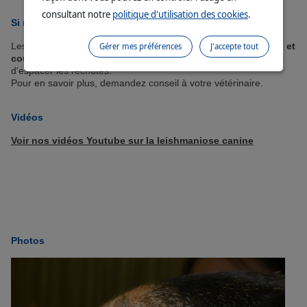
consultant notre
politique d'utilisation des cookies
.
Si mon chien est malade, peut-on le soigner ?
Gérer mes préférences
J'accepte tout
Les traitements disponibles contre la leishmaniose sont
lourds et
coûteux.
Ils permettent de ralentir l’évolution de la maladie et
d'espacer les rechutes.
Pour en savoir plus, demandez conseil à votre vétérinaire.
Vidéos
Voir nos vidéos Youtube sur la leishmaniose canine
Photos