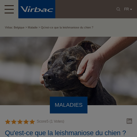
FR
Virbac Belgique
Maladie
Qu'est-ce que la leishmaniose du chien ?
MALADIES
Score
5
(
1
Votes)
Qu'est-ce que la leishmaniose du chien ?