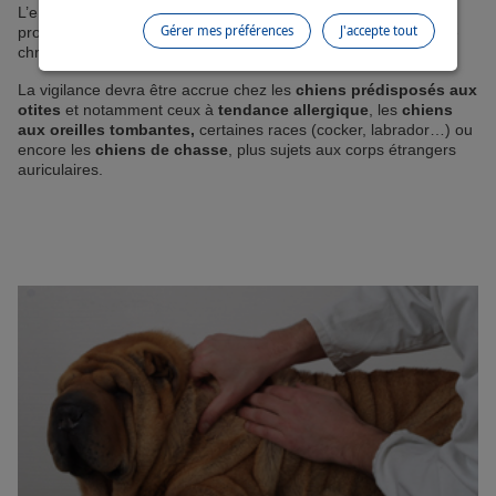
L’entretien régulier des oreilles permet de détecter ce type de
Gérer mes préférences
J'accepte tout
problèmes et donc d’agir précocement, avant qu’il ne devienne
chronique.
La vigilance devra être accrue chez les
chiens prédisposés aux
otites
et notamment ceux à
tendance allergique
, les
chiens
aux oreilles tombantes,
certaines races (cocker, labrador…) ou
encore les
chiens de chasse
, plus sujets aux corps étrangers
auriculaires.