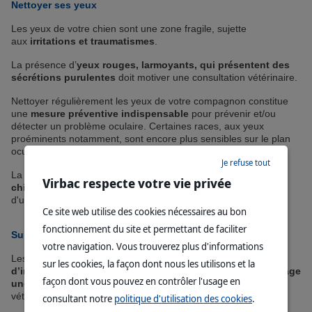
Nettoyer ses yeux
Les yeux de votre chien sont une zone fragile, sujette
aux
irritations et traumatismes
.
La présence d’
yeux rouges, larmoyants, qui présentent des
sécrétions purulentes
doit motiver une consultation vétérinaire.
Nettoyer régulièrement les yeux de votre compagnon constitue
une
mesure préventive indispensable
pour prévenir et/ou
détecter un problème oculaire. Certaines races, aux yeux
proéminents notamment, sont encore plus sensibles sur le plan
oculaire et doivent faire l’objet d’une vigilance renforcée.
Je refuse tout
La
fréquence de ce nettoyage dépend du mode de vie du
Virbac respecte votre vie privée
chien
et des
prédispositions raciales.
Il est recommandé
d'utiliser un nettoyant vétérinaire spécifique.
Ce site web utilise des cookies nécessaires au bon
fonctionnement du site et permettant de faciliter
Surveiller ses oreilles
votre navigation. Vous trouverez plus d'informations
Les oreilles des chiens sont souvent le siège
d’infections et
sur les cookies, la façon dont nous les utilisons et la
d’inflammations
. Si le conduit est
sensible au toucher, dégage
façon dont vous pouvez en contrôler l'usage en
une odeur nauséabonde
ou est rouge, consultez votre
vétérinaire.
consultant notre
politique d'utilisation des cookies
.