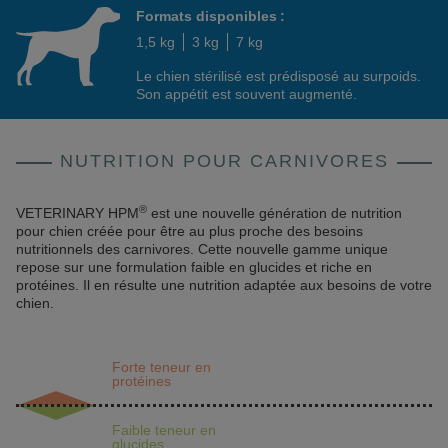
Formats disponibles :
1,5 kg
3 kg
7 kg
Le chien stérilisé est prédisposé au surpoids.
Son appétit est souvent augmenté.
NUTRITION POUR CARNIVORES
®
VETERINARY HPM
est une nouvelle génération de nutrition
pour chien créée pour être au plus proche des besoins
nutritionnels des carnivores. Cette nouvelle gamme unique
repose sur une formulation faible en glucides et riche en
protéines. Il en résulte une nutrition adaptée aux besoins de votre
chien.
Forte teneur en
protéines
Moyenne
du marché
25 %
35 %
Faible teneur en
glucides