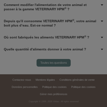
Comment modifier l'alimentation de votre animal et
®
passer à la gamme VETERINARY HPM
?
®
Depuis qu'il consomme VETERINARY HPM
, votre animal
boit plus d’eau. Est-ce normal ?
®
Où sont fabriqués les aliments VETERINARY HPM
?
Quelle quantité d'aliments donner à votre animal ?
Toutes les questions
Contactez-nous
Mentions légales
Conditions générales de vente
Données personnelles
Politique des cookies
Politique des cookies
Gérer mes préférences
Copyright © 1999,
2026
Virbac. All rights reserved