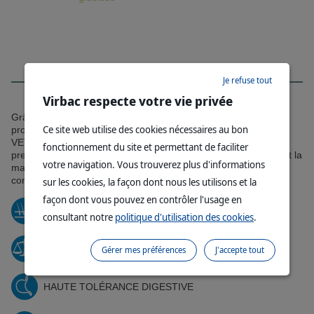
MAINTENIR UNE BONNE SANTÉ
Je refuse tout
Virbac respecte votre vie privée
Grâce à son profil nutritionnel (pauvre en glucides / riche en
Ce site web utilise des cookies nécessaires au bon
protéines) et à une sélection pointue d’ingrédients santé,
®
VETERINARY HPM
devient votre geste santé quotidien pour
fonctionnement du site et permettant de faciliter
prendre soin de votre chien. Pourquoi attendre ? En changeant la
votre navigation. Vous trouverez plus d'informations
manière dont vous nourrissez votre chien, vous pouvez
contribuer à le garder en bonne santé.
sur les cookies, la façon dont nous les utilisons et la
façon dont vous pouvez en contrôler l'usage en
BEAUTÉ DE LA PEAU ET DU PELAGE
consultant notre
politique d'utilisation des cookies
.
CONTRÔLE DU POIDS
Gérer mes préférences
J'accepte tout
HAUTE TOLÉRANCE DIGESTIVE