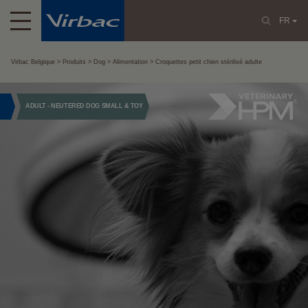
FR
Virbac Belgique
Produits
Dog
Alimentation
Croquettes petit chien stérilisé adulte
ADULT - NEUTERED DOG SMALL & TOY