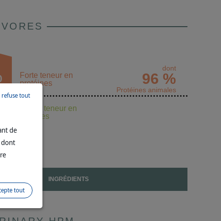
IVORES
dont
%
96 %
Forte teneur en
protéines
Protéines animales
e refuse tout
Faible teneur en
%
glucides
ant de
n dont
tre
INGRÉDIENTS
cepte tout