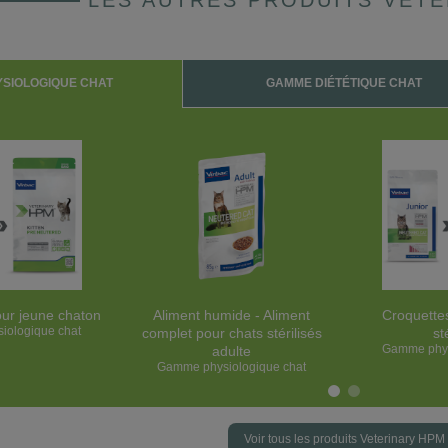
LES AUTRES PRODUITS VET
SIOLOGIQUE CHAT
GAMME DIÉTÉTIQUE CHAT
ur jeune chaton
Aliment humide - Aliment
Croquette
iologique chat
complet pour chats stérilisés
st
Gamme phys
adulte
Gamme physiologique chat
Voir tous les produits Veterinary HPM