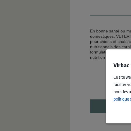
En bonne santé ou mal
domestiques. VETE
pour chiens et chats 
nutritionnels des car
formulation pauvre en 
nutrition adaptée aux
Virbac 
Ce site w
faciliter 
nous les u
politique 