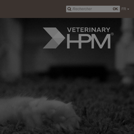
OK
FR