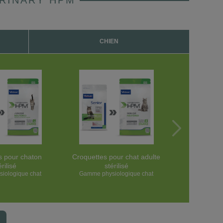
ERINARY HPM
CHIEN
s pour chaton
Croquettes pour chat adulte
Croquettes 
érilisé
stérilisé
chat stéri
iologique chat
Gamme physiologique chat
Gamme phys