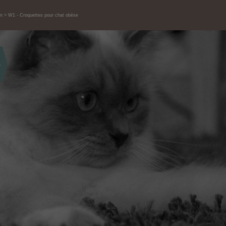
on
W1 - Croquettes pour chat obèse