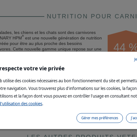
NUTRITION POUR CARN
ades, les chiens et les chats sont des carnivores
®
RINARY HPM
est une nouvelle génération de nutrition
créée pour être au plus proche des besoins
44 
nivores. Cette nouvelle gamme unique repose sur une
glucides et riche en protéines. Il en résulte une
Moyenne
J
 besoins de votre animal.
du marché
respecte votre vie privée
20 
eb utilise des cookies nécessaires au bon fonctionnement du site et permett
votre navigation. Vous trouverez plus d'informations sur les cookies, la faço
tilisons et la façon dont vous pouvez en contrôler l'usage en consultant no
d'utilisation des cookies
.
RATION QUOTIDIENNE
Gérer mes préférences
J'ac