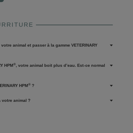
URRITURE
e votre animal et passer à la gamme VETERINARY
®
RY HPM
, votre animal boit plus d’eau. Est-ce normal
®
ETERINARY HPM
?
 votre animal ?