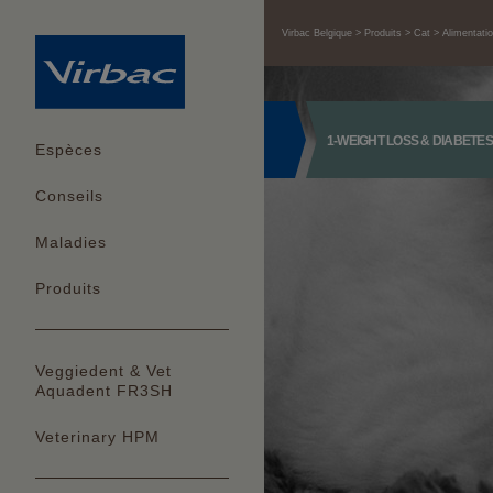
Virbac Belgique
Produits
Cat
Alimentati
1-WEIGHT LOSS & DIABETES
Espèces
Conseils
Maladies
Produits
Veggiedent & Vet
Aquadent FR3SH
Veterinary HPM