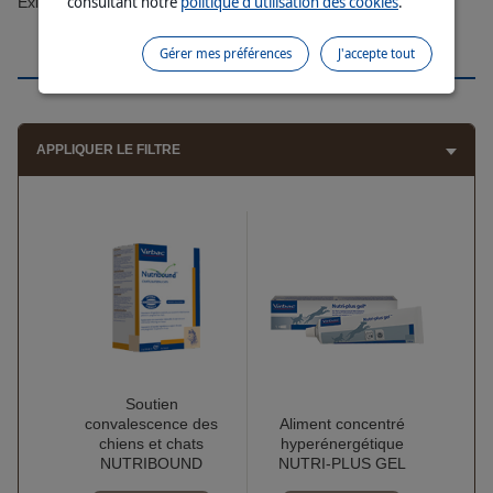
consultant notre
politique d'utilisation des cookies
.
Existe en version pour chien et version pour chats
Gérer mes préférences
J'accepte tout
PRODUITS COMPLÉMENTAIRES
APPLIQUER LE FILTRE
Soutien
convalescence des
Aliment concentré
chiens et chats
hyperénergétique
NUTRIBOUND
NUTRI-PLUS GEL