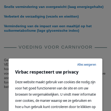
Snelle vermindering van overgewicht (laag energiegehalte)
Verbetert de verzadiging (vezels en eiwitten)
Vermindering van de impact van een maaltijd op het
suikermetabolisme (lage glycemische index)
VOEDING VOOR CARNIVOOR
Gezond of ziek, honden en katten zijn tamme carnivoren.
®
Alles weigeren
VETERINARY HPM
is een nieuwe generatie voeding voor
honden en katten dat is ontwikkeld om dichter bij de natuurlijke
Virbac respecteert uw privacy
voedingsbehoeften van deze dieren te komen. Dit unieke nieuwe
assortiment is gebaseerd op een koolhydraatarme- eiwitrijke
Deze website maakt gebruik van cookies die nodig zijn
formulering. Met als resultaat een voeding aangepast aan de
behoeften van uw huisdier !
voor het goed functioneren van de site en om uw
browsen te vergemakkelijken. U vindt meer informatie
over cookies, de manier waarop we ze gebruiken en
hoe u hun gebruik kunt controleren door te klikken op
Hoog eiwitgehalte