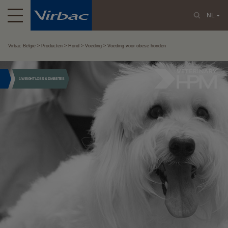
NL
Virbac België
Producten
Hond
Voeding
Voeding voor obese honden
1-WEIGHT LOSS & DIABETES