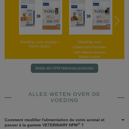
Voeding voor puppy's
Voeding voor
Voed
Kleine rassen
volwassen honden
van kleine rassen
Kleine rassen
Bekijk alle HPM Veterinary producten
ALLES WETEN OVER DE
VOEDING
Comment modifier l'alimentation de votre animal et
®
passer à la gamme VETERINARY HPM
?