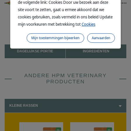
Marktgemiddelde
de volgende link: Cookies Door uw bezoek aan deze
site voort te zetten, gaat u ermee akkoord dat we
21,5 %
36 %
Laag koolhydraat
cookies gebruiken, zoals vermeld in ons beleid Update
mijn voorkeuren met betrekking tot
Cookies
Mijn toestemmingen bijwerken
Aanvaarden
DAGELIJKSE PORTIE
INGREDIËNTEN
ANDERE HPM VETERINARY
PRODUCTEN
KLEINE RASSEN