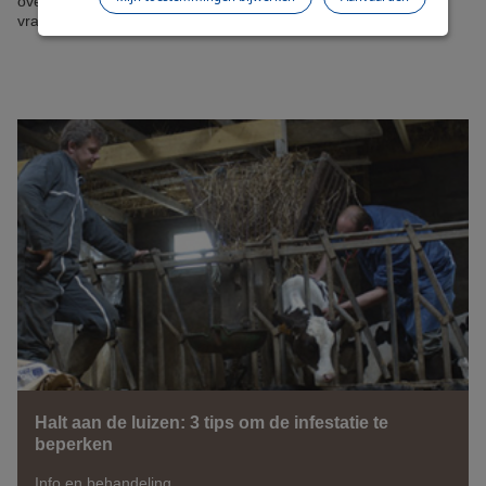
overwogen worden Aarzel niet om uw dierenarts om advies te
vragen.
Halt aan de luizen: 3 tips om de infestatie te
beperken
Info en behandeling