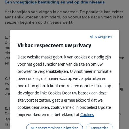
Een vroegtijdige bestrijding en wel op drie niveaus
Het bestrijden van vliegen in de veeteelt. De populatie kan echter
aanzienlijk worden verminderd, op voorwaarde dat u vroeg in het
seizoen begint en op 3 niveaus werkt:
Alles weigeren
1. Vernietiging van de larven op het broedgebied
Dit is waarschijnlijk het belangrijkste en het moet zo vroeg
Virbac respecteert uw privacy
mogelijk gebeuren, zodra de eerste volwassen vliegen aan het
einde van de winter verschijnen. Alle vochtige plekken die
Deze website maakt gebruik van cookies die nodig zijn
verontreinigd zijn met organisch materiaal, waaronder mestputten
en mest, moeten worden behandeld met larvicide producten.
voor het goed functioneren van de site en om uw
browsen te vergemakkelijken. U vindt meer informatie
over cookies, de manier waarop we ze gebruiken en
2. De behandeling van de stallen
Populatiecontrole begint met hygiëne en ventilatie in gebouwen
hoe u hun gebruik kunt controleren door te klikken op
en vervolgens met het gebruik van insecticiden, door besproeiing
de volgende link: Cookies Door uw bezoek aan deze
van oppervlakken of het gebruik van aas.
site voort te zetten, gaat u ermee akkoord dat we
cookies gebruiken, zoals vermeld in ons beleid Update
3. De eliminatie van vliegen op dieren
De behandeling van dieren vervolledigt dit controleplan, maar is
mijn voorkeuren met betrekking tot
Cookies
lang niet genoeg om de populatie alleen te kunnen controleren.
In alle gevallen kan het, enkel na overleg met uw dierenarts,
Mijn toestemmingen bijwerken
Aanvaarden