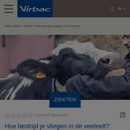
NL
Virbac België
Ziekten
Hoe bestrijd je vliegen in de veeteelt
ZIEKTEN
Score
0
(
0
Stemmen)
Hoe bestrijd je vliegen in de veeteelt?