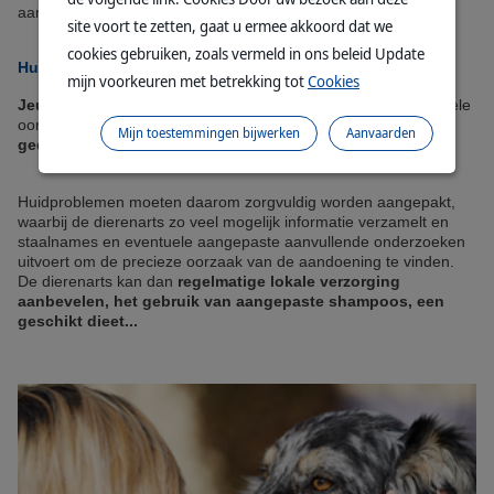
aangepaste medische, voedings- en hygiënemaatregelen.
site voort te zetten, gaat u ermee akkoord dat we
cookies gebruiken, zoals vermeld in ons beleid Update
Huidproblemen van de hond verzorgen
mijn voorkeuren met betrekking tot
Cookies
Jeuk
is een van de meest voorkomende symptomen en kan vele
oorzaken hebben,
van parasieten tot allergieën, alsook
Mijn toestemmingen bijwerken
Aanvaarden
gedragsstoornissen!
Huidproblemen moeten daarom zorgvuldig worden aangepakt,
waarbij de dierenarts zo veel mogelijk informatie verzamelt en
staalnames en eventuele aangepaste aanvullende onderzoeken
uitvoert om de precieze oorzaak van de aandoening te vinden.
De dierenarts kan dan
regelmatige lokale verzorging
aanbevelen, het gebruik van aangepaste shampoos, een
geschikt dieet...