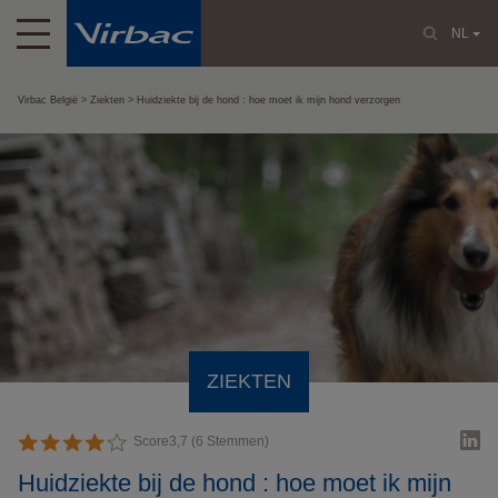
NL
Virbac België
Ziekten
Huidziekte bij de hond : hoe moet ik mijn hond verzorgen
ZIEKTEN
Score
3,7
(
6
Stemmen)
Huidziekte bij de hond : hoe moet ik mijn