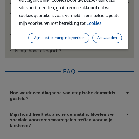
Andere Artikelen
site voort te zetten, gaat u ermee akkoord dat we
Mijn hond heeft een vettige huid en/of schilferige huid
cookies gebruiken, zoals vermeld in ons beleid Update
(roos). Wat moet ik doen?
mijn voorkeuren met betrekking tot
Cookies
Mijn hond heeft een huidinfectie. Wat moet ik doen?
Mijn toestemmingen bijwerken
Aanvaarden
Is mijn hond allergisch?
FAQ
Hoe wordt een diagnose van atopische dermatitis
gesteld?
Mijn hond heeft atopische dermatitis. Moeten we
speciale voorzorgsmaatregelen treffen voor mijn
kinderen?