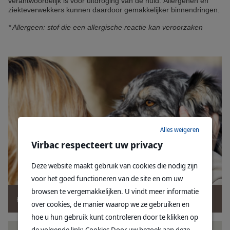
verantwoordelijk is voor uitdroging van de huid. Allergenen en
ziekteverwekkers kunnen daardoor gemakkelijker binnendringen.
* Allergeen: stof die een allergische reactie kan veroorzaken
Alles weigeren
Virbac respecteert uw privacy
Deze website maakt gebruik van cookies die nodig zijn
voor het goed functioneren van de site en om uw
browsen te vergemakkelijken. U vindt meer informatie
Hoe zorg je voor de huid van je hond?
over cookies, de manier waarop we ze gebruiken en
hoe u hun gebruik kunt controleren door te klikken op
de volgende link: Cookies Door uw bezoek aan deze