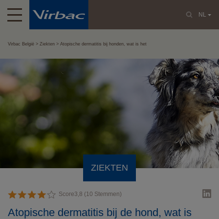
NL
Virbac België
Ziekten
Atopische dermatitis bij honden, wat is het
ZIEKTEN
Score
3,8
(
10
Stemmen)
Atopische dermatitis bij de hond, wat is