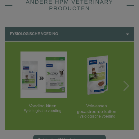
ANDERE HPM VETERINARY
PRODUCTEN
FYSIOLOGISCHE VOEDING
Voeding kitten
Volwassen
Fysiologische voeding
gecastreerde katten
gest
Fysiologische voeding
Fysi