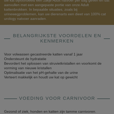
uw kat bijvoorbeeld één zakje Adult natvoer per dag geven en dat
aanvullen met een aangepaste portie van onze Adult
kattenbrokken. In bepaalde situaties, zoals bij
urinewegproblemen, kan uw dierenarts een dieet van 100% cat
urology natvoer aanraden.
BELANGRIJKSTE VOORDELEN EN
KENMERKEN
Voor volwassen gecastreerde katten vanaf 1 jaar
Ondersteunt de hydratatie
Bevordert het oplossen van struvietkristallen en voorkomt de
vorming van nieuwe kristallen
Optimalisatie van het pH-gehalte van de urine
Verteert makkelijk en houdt uw kat op gewicht
VOEDING VOOR CARNIVOOR
Gezond of ziek, honden en katten zijn tamme carnivoren.