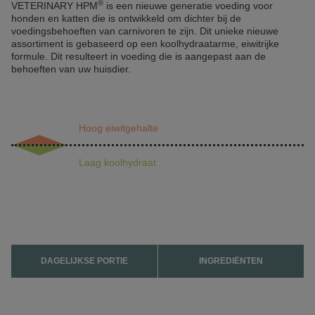
®
VETERINARY HP
M
is een nieuwe generatie voeding voor
honden en katten die is ontwikkeld om dichter bij de
voedingsbehoeften van carnivoren te zijn. Dit unieke nieuwe
assortiment is gebaseerd op een koolhydraatarme, eiwitrijke
formule. Dit resulteert in voeding die is aangepast aan de
behoeften van uw huisdier.
Hoog eiwitgehalte
Marktgemiddelde
2,1 %
11 %
Laag koolhydraat
DAGELIJKSE PORTIE
INGREDIËNTEN