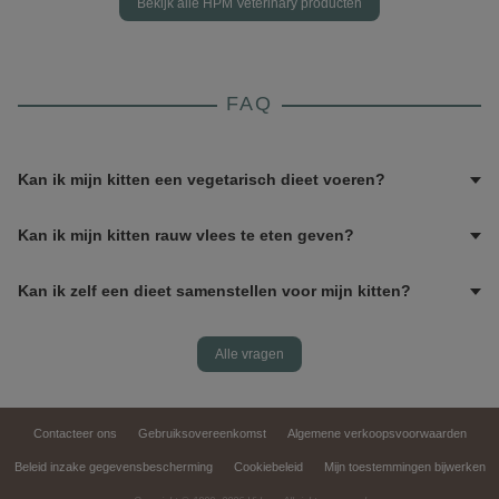
Bekijk alle HPM Veterinary producten
FAQ
Kan ik mijn kitten een vegetarisch dieet voeren?
Kan ik mijn kitten rauw vlees te eten geven?
Kan ik zelf een dieet samenstellen voor mijn kitten?
Alle vragen
Contacteer ons
Gebruiksovereenkomst
Algemene verkoopsvoorwaarden
Beleid inzake gegevensbescherming
Cookiebeleid
Mijn toestemmingen bijwerken