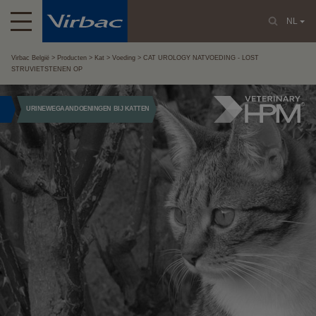
NL
Virbac België
Producten
Kat
Voeding
CAT UROLOGY NATVOEDING - LOST
STRUVIETSTENEN OP
URINEWEGAANDOENINGEN BIJ KATTEN