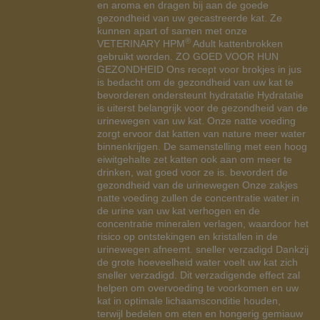
en aroma en dragen bij aan de goede
gezondheid van uw gecastreerde kat. Ze
kunnen apart of samen met onze
®
VETERINARY HPM
Adult kattenbrokken
gebruikt worden. ZO GOED VOOR HUN
GEZONDHEID Ons recept voor brokjes in jus
is bedacht om de gezondheid van uw kat te
bevorderen ondersteunt hydratatie Hydratatie
is uiterst belangrijk voor de gezondheid van de
urinewegen van uw kat. Onze natte voeding
zorgt ervoor dat katten van nature meer water
binnenkrijgen. De samenstelling met een hoog
eiwitgehalte zet katten ook aan om meer te
drinken, wat goed voor ze is. bevordert de
gezondheid van de urinewegen Onze zakjes
natte voeding zullen de concentratie water in
de urine van uw kat verhogen en de
concentratie mineralen verlagen, waardoor het
risico op ontstekingen en kristallen in de
urinewegen afneemt. sneller verzadigd Dankzij
de grote hoeveelheid water voelt uw kat zich
sneller verzadigd. Dit verzadigende effect zal
helpen om overvoeding te voorkomen en uw
kat in optimale lichaamsconditie houden,
terwijl bedelen om eten en hongerig gemiauw