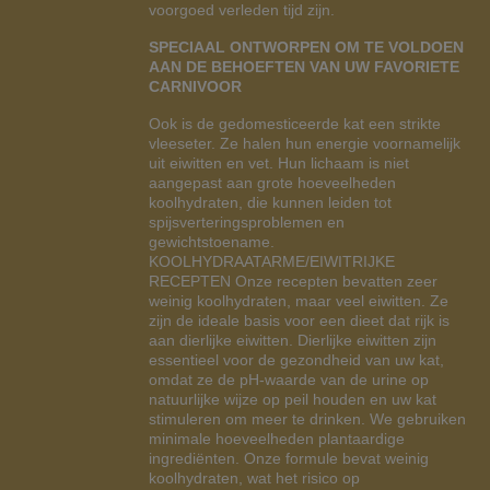
voorgoed verleden tijd zijn.
SPECIAAL ONTWORPEN OM TE VOLDOEN
AAN DE BEHOEFTEN VAN UW FAVORIETE
CARNIVOOR
Ook is de gedomesticeerde kat een strikte
vleeseter. Ze halen hun energie voornamelijk
uit eiwitten en vet. Hun lichaam is niet
aangepast aan grote hoeveelheden
koolhydraten, die kunnen leiden tot
spijsverteringsproblemen en
gewichtstoename.
KOOLHYDRAATARME/EIWITRIJKE
RECEPTEN Onze recepten bevatten zeer
weinig koolhydraten, maar veel eiwitten. Ze
zijn de ideale basis voor een dieet dat rijk is
aan dierlijke eiwitten. Dierlijke eiwitten zijn
essentieel voor de gezondheid van uw kat,
omdat ze de pH-waarde van de urine op
natuurlijke wijze op peil houden en uw kat
stimuleren om meer te drinken. We gebruiken
minimale hoeveelheden plantaardige
ingrediënten. Onze formule bevat weinig
koolhydraten, wat het risico op