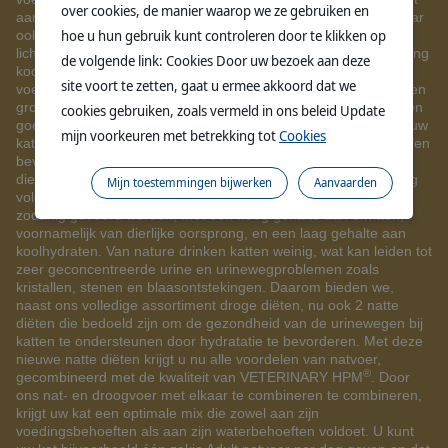
over cookies, de manier waarop we ze gebruiken en
aan de voedingsbehoeften van uw kat als strikte carnivoor, maar
hoe u hun gebruik kunt controleren door te klikken op
ook aan de specifieke vereisten op basis van leeftijd, leefstijl,
lichaam en gezondheidstoestand. In ieder geval moet de voeding
de volgende link: Cookies Door uw bezoek aan deze
koolhydraatarm en eiwitrijk zijn. Dat is essentieel om aan de
site voort te zetten, gaat u ermee akkoord dat we
voedingsbehoeften van carnivoren te voldoen. Het moet ook een
groot deel dierlijke eiwitten bevatten, die essentieel zijn voor een
cookies gebruiken, zoals vermeld in ons beleid Update
goede pH van de urine en een gezonde huid. De voeding van uw
mijn voorkeuren met betrekking tot
Cookies
kat moet ook hoogwaardige en goed verteerbare voedingsstoffen
®
bevatten. Dat is wat wij bieden met VETERINARY HPM
dieetvoer. Ons complete assortiment fysiologische dieetvoeding
Mijn toestemmingen bijwerken
Aanvaarden
volgt dezelfde filosofie: katten zijn carnivoren en moeten als
zodanig gevoerd worden, met een hoog gehalte aan eiwitten,
voornamelijk van dierlijke oorsprong, en een laag gehalte aan
koolhydraten. Van nature drinken katten weinig, wat kan leiden tot
zeer geconcentreerde urine en urinewegproblemen zoals
kristallen, stenen en blaasontstekingen. Daarom bieden we,
naast ons volledige assortiment droge diëten, nu ook 2 natte
diëten die bedoeld zijn om de gezondheid van de urinewegen bij
katten te ondersteunen door hydratatie te bevorderen. Met deze
nieuwe natte diëten krijgt u nu alle voordelen van natvoer,
®
gecombineerd met de kwaliteit van VETERINARY HPM
. Door
ons nat- en droogvoer met elkaar te combineren te combineren,
krijgt uw kat een optimale mix die zowel aan zijn
voedingsbehoeften als aan zijn waterbehoeften voldoet. U kunt