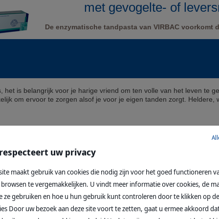
met gevogelte- of lever
De enzymatische tandpasta van VIRBAC voorkomt d
is, het is belangrijk voor je harige vriend om ten volle van het leven te
kelijk om ervoor te zorgen alsof je voor je eigen tanden zorgt. Heldere,
Al
AANVULLENDE PRODU
 respecteert uw privacy
ite maakt gebruik van cookies die nodig zijn voor het goed functioneren va
browsen te vergemakkelijken. U vindt meer informatie over cookies, de ma
 ze gebruiken en hoe u hun gebruik kunt controleren door te klikken op d
kies Door uw bezoek aan deze site voort te zetten, gaat u ermee akkoord da