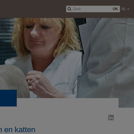
OK
NL
 en katten