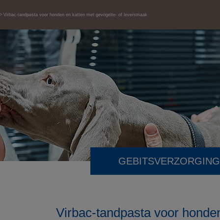
Virbac-tandpasta voor honden en katten met gevogelte- of leversmaak
GEBITSVERZORGING
Virbac-tandpasta voor honden