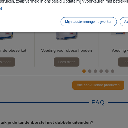
ebruiken, zoals vermeld in ons beleid Update mijn voorkeuren met betrekk
es
Mijn toestemmingen bijwerken
Aa
r de obese kat
Voeding voor obese honden
Voeding 
s meer
Lees meer
Lee
Alle aanvullende producten
FAQ
uik je de tandenborstel met dubbele uiteinden?