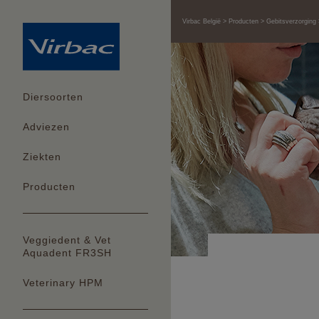
Virbac België
Producten
Gebitsverzorging
Diersoorten
Adviezen
Ziekten
Producten
Veggiedent & Vet
Aquadent FR3SH
Veterinary HPM