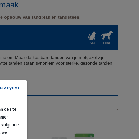
smaak
e opbouw van tandplak en tandsteen.
Kat
Hond
 genieten! Maar de kostbare tanden van je metgezel zijn
 witte tanden staan ​​synoniem voor sterke, gezonde tanden.
les weigeren
CTEN
n de site
nier
e volgende
t we