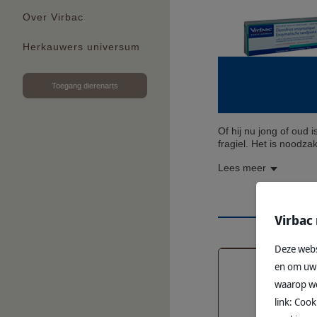
Over Virbac
Herkauwers universum
Toegang dierenarts
Of hij nu jong of oud 
fragiel. Het is noodza
Lees meer
Virbac
Deze webs
en om uw 
waarop we
link: Coo