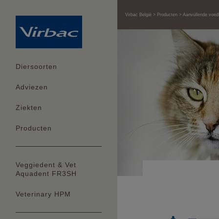
Virbac België
Producten
Aanvullende voed
Diersoorten
Adviezen
Ziekten
Producten
Veggiedent & Vet
Aquadent FR3SH
Veterinary HPM