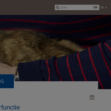
OK
NL
NG
functie