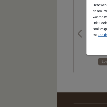
Deze webs
en om uw 
waarop we
link: Coo
cookies g
tot
Cooki
Aanvullend diervoeder
Hulp bij de h
NUTRI-PLUS GEL
honden
LURO
hyperenergetisch concentraat
NUTR
s meer
Lees meer
Lee