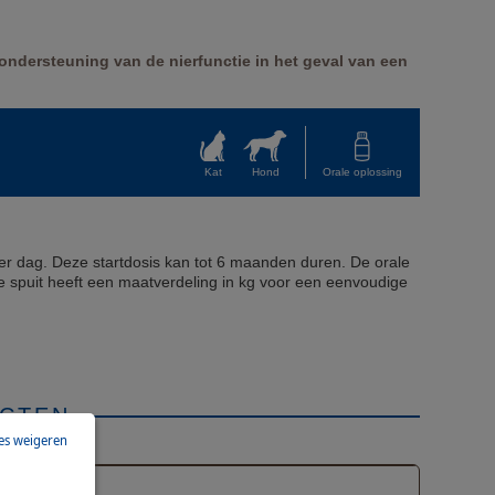
ndersteuning van de nierfunctie in het geval van een
Kat
Hond
Orale oplossing
 per dag. Deze startdosis kan tot 6 maanden duren. De orale
 spuit heeft een maatverdeling in kg voor een eenvoudige
CTEN
les weigeren