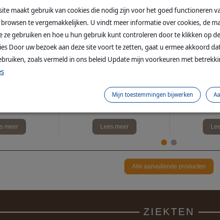
ite maakt gebruik van cookies die nodig zijn voor het goed functioneren va
browsen te vergemakkelijken. U vindt meer informatie over cookies, de ma
 ze gebruiken en hoe u hun gebruik kunt controleren door te klikken op d
kies Door uw bezoek aan deze site voort te zetten, gaat u ermee akkoord da
ebruiken, zoals vermeld in ons beleid Update mijn voorkeuren met betrekk
es
erstelperiode bij
MEGADERM
Mijn toestemmingen bijwerken
Aa
 en katten
Urinaire str
voedingsupplement voor de
IBOUND
ka
huid van honden en katten
s meer
Lee
Lees meer
Alle aanvullende producten
ZIEKTEN