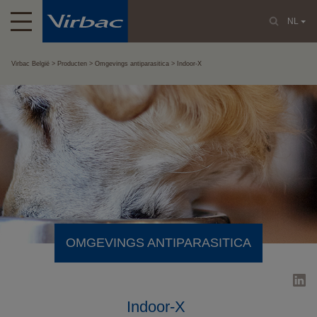
NL
Virbac België
Producten
Omgevings antiparasitica
Indoor-X
OMGEVINGS ANTIPARASITICA
Indoor-X